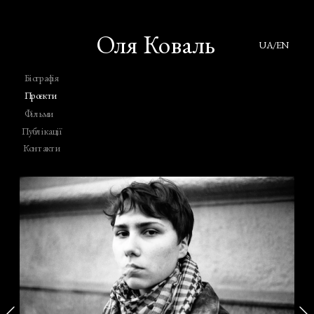
Оля Коваль
UA/EN
Біографія
Проєкти
Фільми
Публікації
Контакти