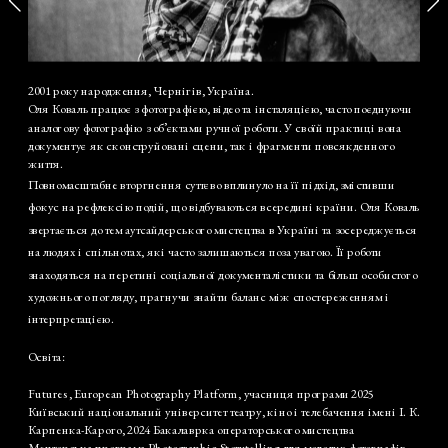
2001 року народження, Чернігів, Україна.
Оля Коваль працює з фотографією, відео та інсталяцією, часто поєднуючи 
аналогову фотографію з об’єктами ручної роботи. У своїй практиці вона 
документує як сконструйовані сцени, так і фрагменти повсякденного 
життя. 
Повномасштабне вторгнення суттєво вплинуло на її підхід, змістивши 
фокус на рефлексію подій, що відбуваються всередині країни. Оля Коваль 
звертається до тем аутсайдерського мистецтва в Україні та зосереджується 
на людях і спільнотах, які часто залишаються поза увагою. Її роботи 
знаходяться на перетині соціальної документалістики та більш особистого 
художнього погляду, прагнучи знайти баланс між спостереженням і 
інтерпретацією. 
Освіта:
Futures, European Photography Platform, учасниця програми 2025
Київський національний університет театру, кіно і телебачення імені І. К. 
Карпенка-Карого, 2024 Бакалаврка операторського мистецтва